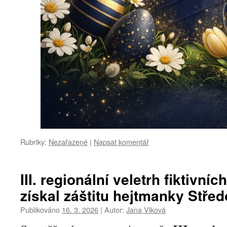
Rubriky:
Nezařazené
|
Napsat komentář
III. regionální veletrh fiktivníc
získal záštitu hejtmanky Stře
Publikováno
16. 3. 2026
|
Autor:
Jana Vlková