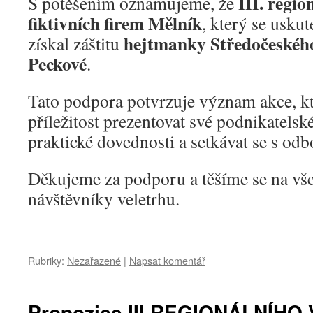
III. regio
S potěšením oznamujeme, že
fiktivních firem Mělník
, který se usku
hejtmanky Středočeského
získal záštitu
Peckové
.
Tato podpora potvrzuje význam akce, k
příležitost prezentovat své podnikatelsk
praktické dovednosti a setkávat se s odb
Děkujeme za podporu a těšíme se na vše
návštěvníky veletrhu.
Rubriky:
Nezařazené
|
Napsat komentář
Propozice III.REGIONÁLNÍH