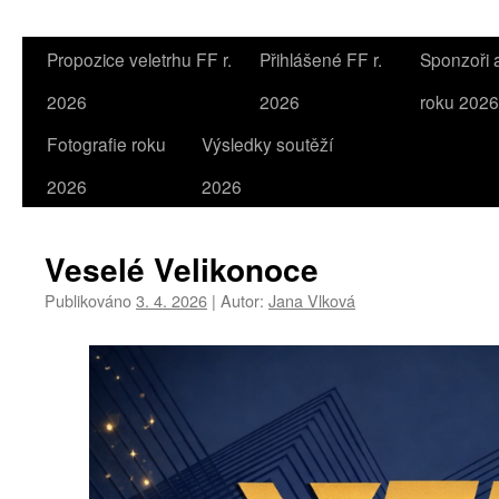
Propozice veletrhu FF r.
Přihlášené FF r.
Sponzoři a
2026
2026
roku 2026
Fotografie roku
Výsledky soutěží
2026
2026
Veselé Velikonoce
Publikováno
3. 4. 2026
|
Autor:
Jana Vlková