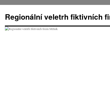
Přejít
k
Regionální veletrh fiktivních 
obsahu
webu