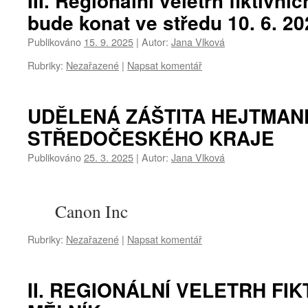
III. Regionální veletrh fiktivní
bude konat ve středu 10. 6. 20
Publikováno
15. 9. 2025
|
Autor:
Jana Vlková
Rubriky:
Nezařazené
|
Napsat komentář
UDĚLENÁ ZÁŠTITA HEJTMAN
STŘEDOČESKÉHO KRAJE
Publikováno
25. 3. 2025
|
Autor:
Jana Vlková
Canon Inc
Rubriky:
Nezařazené
|
Napsat komentář
II. REGIONÁLNÍ VELETRH FIK