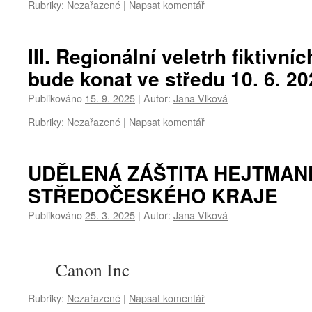
Rubriky:
Nezařazené
|
Napsat komentář
III. Regionální veletrh fiktivní
bude konat ve středu 10. 6. 20
Publikováno
15. 9. 2025
|
Autor:
Jana Vlková
Rubriky:
Nezařazené
|
Napsat komentář
UDĚLENÁ ZÁŠTITA HEJTMAN
STŘEDOČESKÉHO KRAJE
Publikováno
25. 3. 2025
|
Autor:
Jana Vlková
Canon Inc
Rubriky:
Nezařazené
|
Napsat komentář