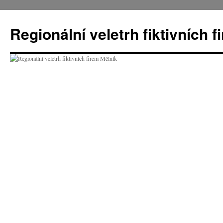
Přejít
k
Regionální veletrh fiktivních 
obsahu
webu