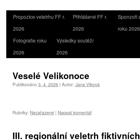
Propozice veletrhu FF r.
Přihlášené FF r.
Sponzoři a
2026
2026
roku 2026
Fotografie roku
Výsledky soutěží
2026
2026
Veselé Velikonoce
Publikováno
3. 4. 2026
|
Autor:
Jana Vlková
Rubriky:
Nezařazené
|
Napsat komentář
III. regionální veletrh fiktivníc