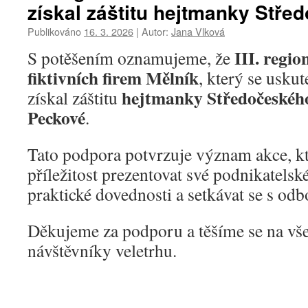
získal záštitu hejtmanky Stře
Publikováno
16. 3. 2026
|
Autor:
Jana Vlková
III. regio
S potěšením oznamujeme, že
fiktivních firem Mělník
, který se usku
hejtmanky Středočeského
získal záštitu
Peckové
.
Tato podpora potvrzuje význam akce, k
příležitost prezentovat své podnikatelsk
praktické dovednosti a setkávat se s odb
Děkujeme za podporu a těšíme se na vše
návštěvníky veletrhu.